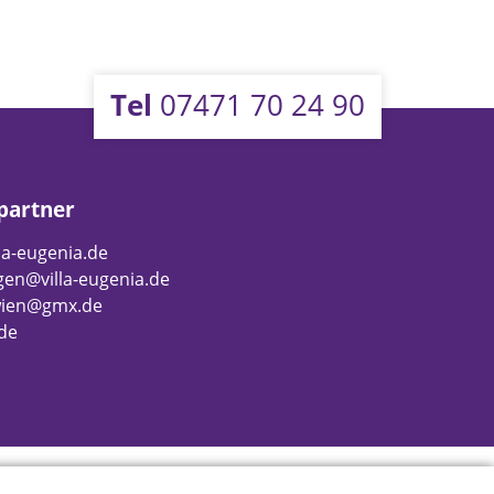
Tel
07471 70 24 90
partner
la-eugenia.de
gen@villa-eugenia.de
wien@gmx.de
.de
Impressum
|
Datenschutz