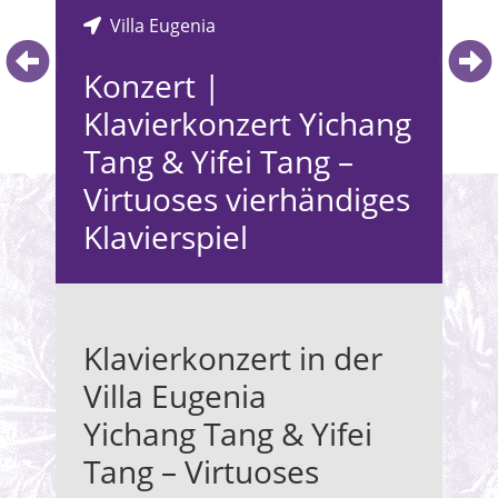
Villa Eugenia
V
V
V
Konzert |
K
K
K
Klavierkonzert Yichang
b
d
W
Tang & Yifei Tang –
S
Virtuoses vierhändiges
Son
Sa
Klavierspiel
Rot
Or
vo
Fü
· 1
Kon
(de
Jah
Kon
fes
Vill
Jah
Klavierkonzert in der
Rot
Vill
„
In
Villa Eugenia
Kon
von
„
St
Yichang Tang & Yifei
Jah
And
Bar
Vill
Tang – Virtuoses
Cl
Wer
(Ha