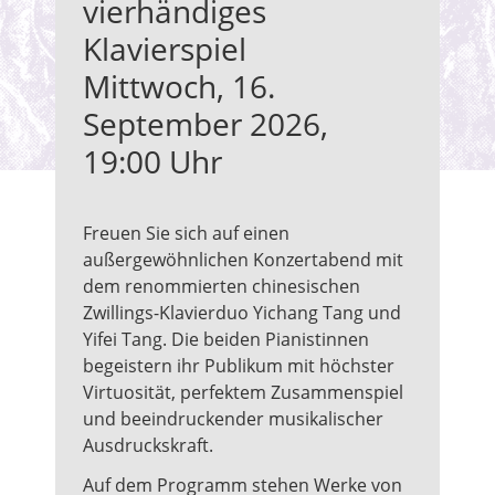
vierhändiges
We
Ein
182
Stu
(Sc
Klavierspiel
Sta
Mel
Sc
Mittwoch, 16.
Rei
Ein
Vor
Mus
(Sc
September 2026,
Ap
wei
Sc
(He
19:00 Uhr
(u.
Vor
Onl
Gre
Ap
he
Ein
(He
ode
Freuen Sie sich auf einen
(Sc
Onl
he
außergewöhnlichen Konzertabend mit
Sc
he
dem renommierten chinesischen
ode
Zwillings-Klavierduo Yichang Tang und
Vor
he
Yifei Tang. Die beiden Pianistinnen
Ap
begeistern ihr Publikum mit höchster
(He
Virtuosität, perfektem Zusammenspiel
Onl
und beeindruckender musikalischer
he
Ausdruckskraft.
ode
he
Auf dem Programm stehen Werke von