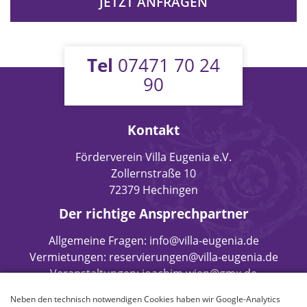
JETZT ANFRAGEN
Tel
07471 70 24
90
Kontakt
Förderverein Villa Eugenia e.V.
Zollernstraße 10
72379 Hechingen
Der richtige Ansprechpartner
Allgemeine Fragen:
info@villa-eugenia.de
Vermietungen:
reservierungen@villa-eugenia.de
Veranstaltungen:
joachim.wien@gmx.de
Kunst:
kunst@villa-eugenia.de
Neben den technisch notwendigen Cookies haben wir Google-Analytics